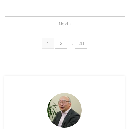
Next »
1
2
…
28