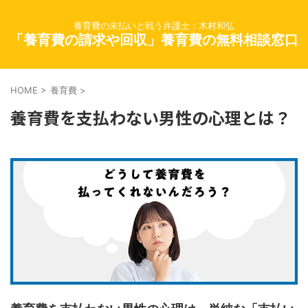
養育費の未払いと戦う弁護士：木村和弘
「養育費の請求や回収」養育費の無料相談窓口
HOME
>
養育費
>
養育費を支払わない男性の心理とは？