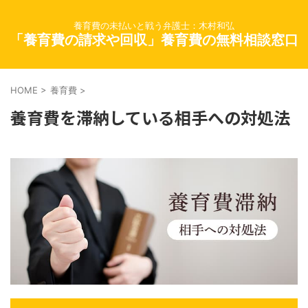
養育費の未払いと戦う弁護士：木村和弘
「養育費の請求や回収」養育費の無料相談窓口
HOME
>
養育費
>
養育費を滞納している相手への対処法