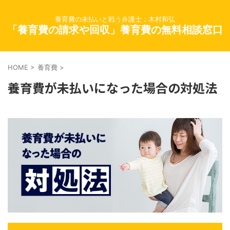
養育費の未払いと戦う弁護士：木村和弘
「養育費の請求や回収」養育費の無料相談窓口
HOME
>
養育費
>
養育費が未払いになった場合の対処法