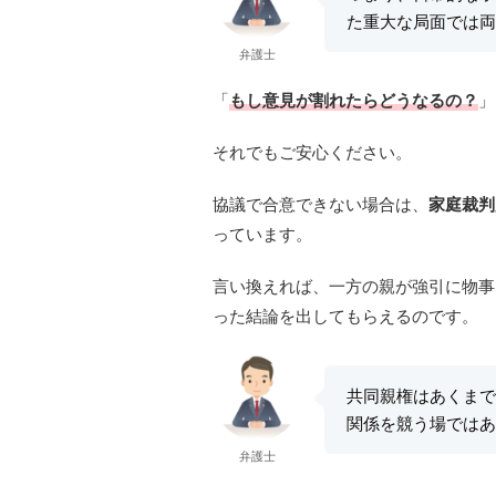
た重大な局面では両
弁護士
「
もし意見が割れたらどうなるの？
」
それでもご安心ください。
協議で合意できない場合は、
家庭裁判
っています。
言い換えれば、一方の親が強引に物事
った結論を出してもらえるのです。
共同親権はあくまで
関係を競う場ではあ
弁護士