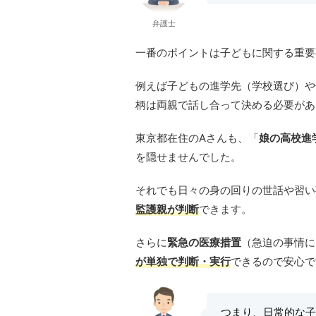
弁護士
一番のポイントは子どもに関する重要
例えば子どもの進学先（学校選び）や
柄は両親で話し合って決める必要があ
東京都在住のAさんも、「
娘の高校進
を隠せませんでした。
それでも日々の身の回りの世話や習い
監護親が判断
できます。
さらに
緊急の医療措置
（急迫の事情に
が単独で判断・実行
できるので安心で
つまり、日常的な子