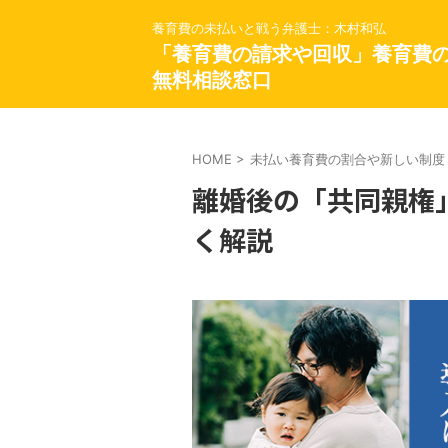
養育費の未払いと戦う弁護士：木村和弘
「養育費の請求や回収」養育費
無料相談窓口
HOME
>
未払い養育費の割合や新しい制度
離婚後の「共同親権
く解説