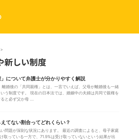
の
>
や新しい制度
権」について弁護士が分かりやすく解説
 離婚後の「共同親権」とは、一言でいえば、父母が離婚後も一緒
いう制度です。 現在の日本法では、婚姻中の夫婦は共同で親権を
と必ず父か母 ...
らえてない割合ってどれくらい？
い問題が深刻な状況にあります。 最近の調査によると、母子家庭
受け取っている一方で、71.9%は受け取っていないという結果が出