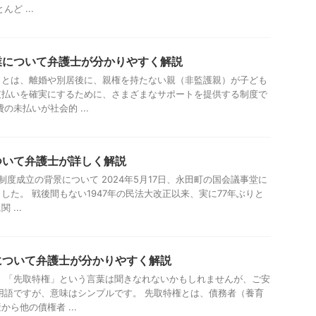
ど ...
業について弁護士が分かりやすく解説
」とは、離婚や別居後に、親権を持たない親（非監護親）が子ども
支払いを確実にするために、さまざまなサポートを提供する制度で
の未払いが社会的 ...
ついて弁護士が詳しく解説
制度成立の背景について 2024年5月17日、永田町の国会議事堂に
した。 戦後間もない1947年の民法大改正以来、実に77年ぶりと
...
について弁護士が分かりやすく解説
 「先取特権」という言葉は聞きなれないかもしれませんが、ご安
用語ですが、意味はシンプルです。 先取特権とは、債務者（養育
ら他の債権者 ...