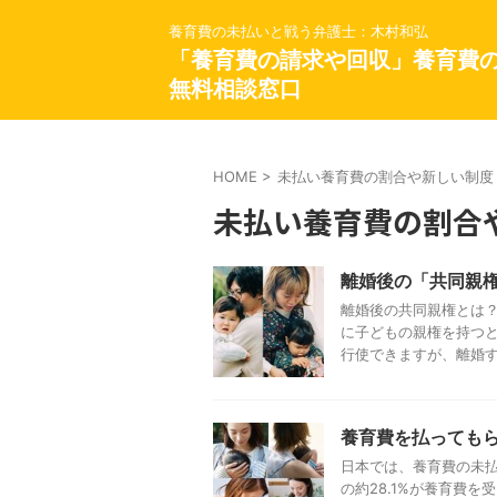
養育費の未払いと戦う弁護士：木村和弘
「養育費の請求や回収」養育費
無料相談窓口
HOME
>
未払い養育費の割合や新しい制度
未払い養育費の割合
離婚後の「共同親
離婚後の共同親権とは？
に子どもの親権を持つと
行使できますが、離婚する
養育費を払っても
日本では、養育費の未払
の約28.1%が養育費を