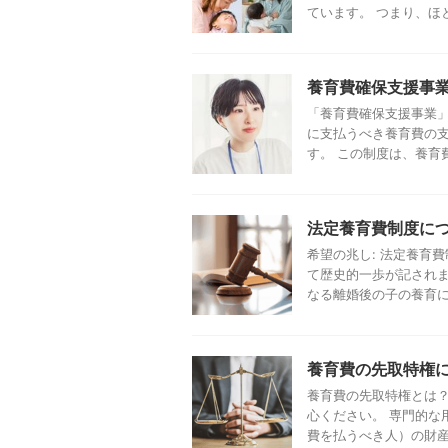
ています​。 つまり、ほとん
養育費確保支援事
「養育費確保支援事業
に支払うべき養育費の
す。 この制度は、養育費
法定養育費制度に
希望の兆し: 法定養育費
て歴史的一歩が記されま
なる離婚後の子の養育に関 
養育費の先取特権
養育費の先取特権とは？
心ください。 専門的な
費を払うべき人）の財産か